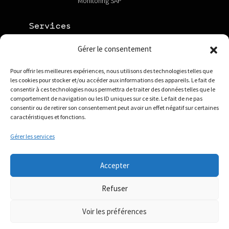
Monitoring SAP
Services
Consulting SAP
Gérer le consentement
Management Consulting
Formations solutions IT
Pour offrir les meilleures expériences, nous utilisons des technologies telles que
les cookies pour stocker et/ou accéder aux informations des appareils. Le fait de
consentir à ces technologies nous permettra de traiter des données telles que le
AGENTIL
comportement de navigation ou les ID uniques sur ce site. Le fait de ne pas
consentir ou de retirer son consentement peut avoir un effet négatif sur certaines
A propos
caractéristiques et fonctions.
News
Gérer les services
Carrières
Accepter
Refuser
Plan du site
Déclaration Protection des Données
Voir les préférences
Confidentialité & Cookies
Politiques & Conditions de licence et support