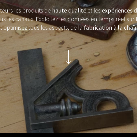
eurs les produits de
haute qualité
et les
expériences d
us les canaux. Exploitez les données en temps réel sur l
 optimisez tous les aspects, de la
fabrication à la cha