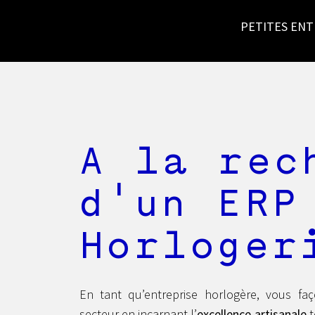
PETITES ENT
A la rec
d'un ERP
Horloger
En tant qu’entreprise horlogère, vous fa
secteur en incarnant l’
excellence artisanale
t