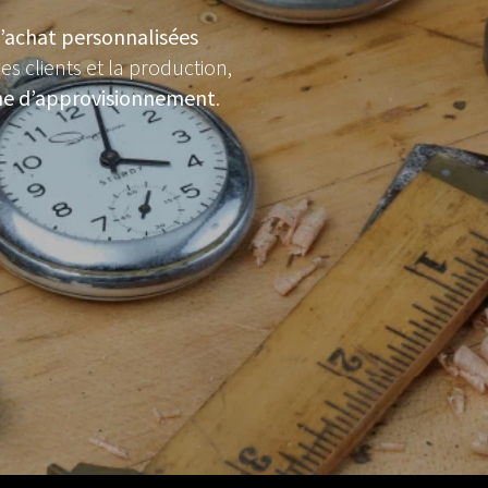
’achat personnalisées
es clients et la production,
îne d’approvisionnement
.