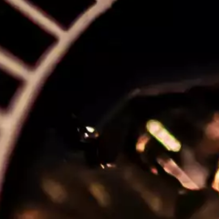
.I
erne et
tout