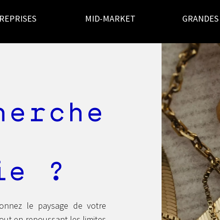
REPRISES
MID-MARKET
GRANDES
herche
ie ?
çonnez le paysage de votre
out en repoussant les limites