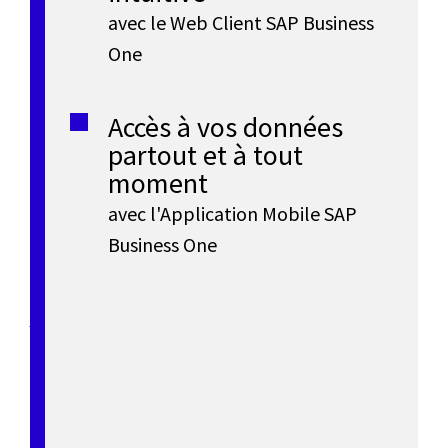
processus
n
avec le Web Client SAP Business
clés,
l
E
One
bénéficiez
e
e
d’une
n
meilleure
s
Accès à vos données
s
visibilité
partout et à tout
t
s
T
de
moment
vos
avec l'Application Mobile SAP
P
O
r
opérations
,
Business One
prenez
E
n
des
e
/
décisions
e
basées
p
P
sur
,
des
M
r
informations