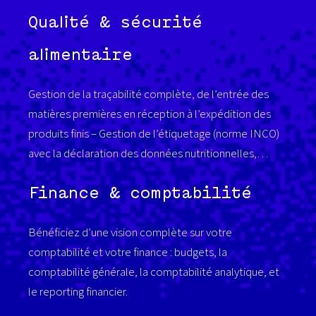
Qualité & sécurité
alimentaire
Gestion de la traçabilité
complète
, de
l’entrée
des
matières premières
en
réception
à
l’expédition
des
produits
finis –
Gestion de
l’étiquetage
(
n
orme
INC
O
)
avec la
d
éclaration
des données
n
utritionnelles,…
Finance & comptabilité
Bénéficiez
d’une
vision
complète
sur
votre
comptabilité
et
votre
finance
:
budgets, la
comptabilité
générale
, la
comptabilité
analytique
, et
le reporting financier.