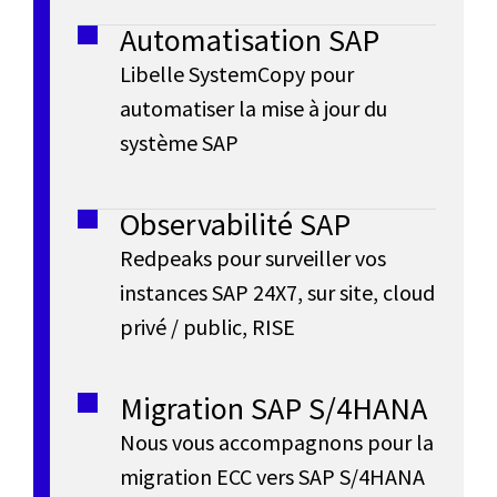
e
piloter
E
Automatisation SAP
votre
N
g
Libelle SystemCopy pour
activité
n
automatiser la mise à jour du
A
en
é
système SAP
temps
t
,
n
réel
(base
Observabilité SAP
é
r
de
Redpeaks pour surveiller vos
données
r
instances SAP 24X7, sur site, cloud
e
HANA
a
privé / public, RISE
In-
Memory)
p
t
et
Migration SAP S/4HANA
qui
i
r
Nous vous accompagnons pour la
répond
migration ECC vers SAP S/4HANA
o
aux