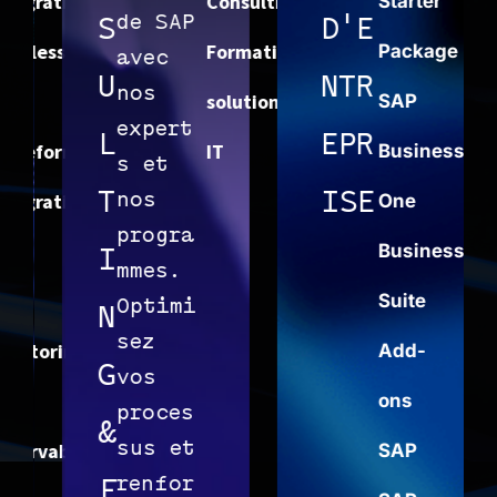
ation
Consulting
Starter
de SAP
S
D'E
ss
Formation
Package
avec
U
NTR
nos
solutions
SAP
expert
L
EPR
forme
IT
Business
s et
T
ISE
ation
nos
One
progra
Business
I
mmes.
Suite
Optimi
N
sez
ring
Add-
G
vos
ons
proces
&
sus et
abilité
SAP
renfor
F