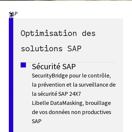
SAP
l
G
S/4HANA
S
Découvrir
a
est
SAP
Optimisation des
r
S/4HANA
la
A
d
Cloud
dernière
solutions SAP
a
P
génération
e
de
Sécurité SAP
r
S
n
l’ERP
SecurityBridge pour le contrôle,
de
n
la prévention et la surveillance de
/
d
SAP
la sécurité SAP 24X7
avec
i
4
Libelle DataMasking, brouillage
toutes
e
è
de vos données non productives
les
H
données
SAP
s
r
pour
A