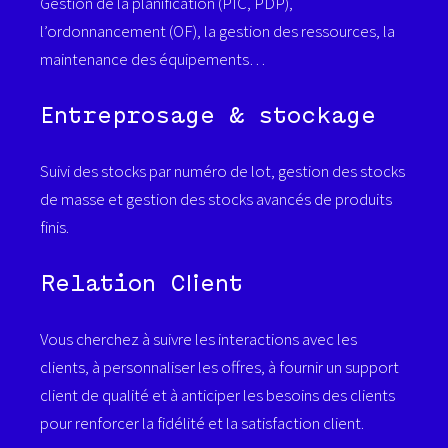
Gestion de la planifi
c
ation
(PIC, PDP)
,
l’ordonnancement
(OF)
,
la gestion des
ressources
, la
maintenance des
équipements…
Entreprosage & stockage
S
uivi
des stocks par
numéro
de lot, gestion des stocks
de masse et gestion des stocks
avancés
de
produits
finis
.
Relation Client
Vous cherchez à suivre les interactions avec les
clients, à personnaliser les offres, à fournir un support
client de qualité et à anticiper les besoins des clients
pour renforcer la fidélité et la satisfaction client.