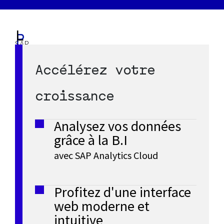
L
P
SAP
S
'
Business
e
Accélérez votre
One
A
E
est
croissance
t
ERP
P
R
abordable
Analysez vos données
P
B
i
conçu
grâce à la B.I
pour
p
u
avec SAP Analytics Cloud
les
t
petites
o
s
entreprises.
e
Profitez d'une interface
u
Rationalisez
web moderne et
i
vos
intuitive
s
r