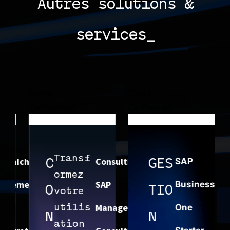
Autres solutions &
services_
Name
Name
Name
Co-Founder
Co-Founder
Co-Fo
Transf
chissement
Consulting
C
GES
SAP
ormez
mes
SAP
Business
O
TIO
votre
Management
utilis
One
N
N
ation