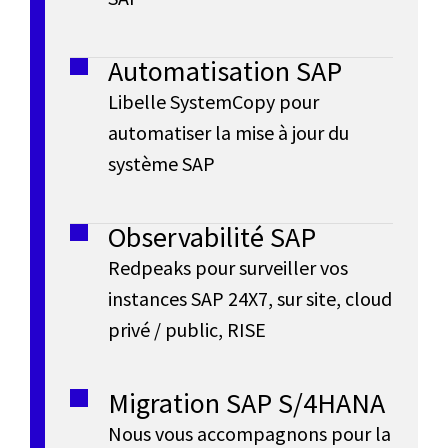
A
pour
e
E
piloter
N
Automatisation SAP
g
votre
n
Libelle SystemCopy pour
activité
A
é
automatiser la mise à jour du
en
t
,
n
temps
système SAP
réel
é
r
(base
Observabilité SAP
de
r
Redpeaks pour surveiller vos
données
e
instances SAP 24X7, sur site, cloud
a
HANA
privé / public, RISE
In-
p
t
Memory)
et
i
Migration SAP S/4HANA
r
qui
Nous vous accompagnons pour la
o
répond