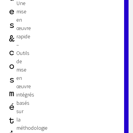
Une
e
mise
en
s
œuvre
rapide
&
–
c
Outils
de
o
mise
en
s
œuvre
m
intégrés
basés
é
sur
t
la
méthodologie