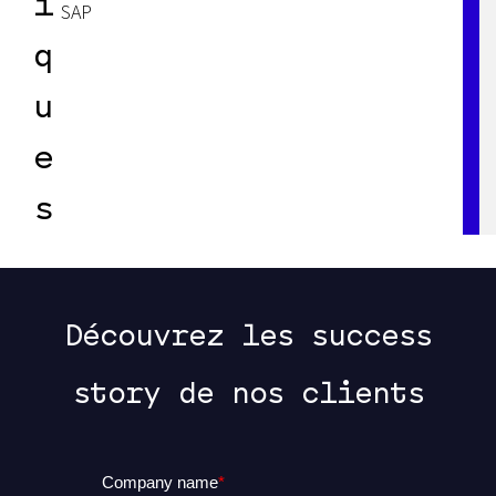
i
SAP
q
u
e
s
Découvrez les success
story de nos clients