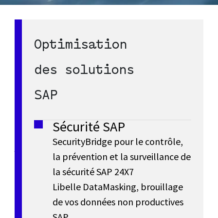
l
G
SAP
S
Optimisation
Découvrir
a
S/4HANA
SAP
r
est
S/4HANA
A
des solutions
d
Cloud
la
a
dernière
P
SAP
e
génération
r
S
n
de
Sécurité SAP
l’ERP
n
SecurityBridge pour le contrôle,
/
de
d
la prévention et la surveillance de
SAP
i
4
la sécurité SAP 24X7
avec
e
è
Libelle DataMasking, brouillage
toutes
H
de vos données non productives
les
s
r
données
SAP