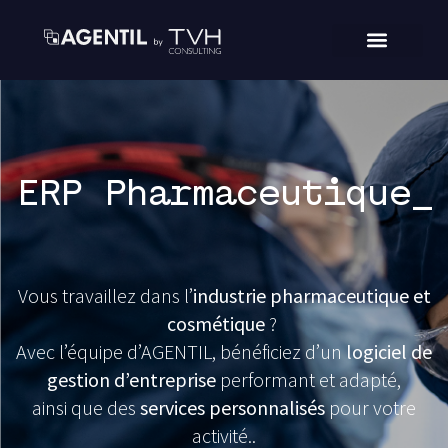
ERP Pharmaceutique_
Vous travaillez dans l’
industrie pharmaceutique et
cosmétique
?
Avec l’équipe d’AGENTIL, bénéficiez d’un
logiciel de
gestion d’entreprise
performant et adapté,
ainsi que des
services personnalisés
pour votre
activité..