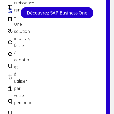
croissance
r
s
rentable.
Découvrez SAP Business One
–
m
Une
a
solution
intuitive,
c
facile
e
à
adopter
u
et
à
t
utiliser
i
par
votre
q
personnel
–
u