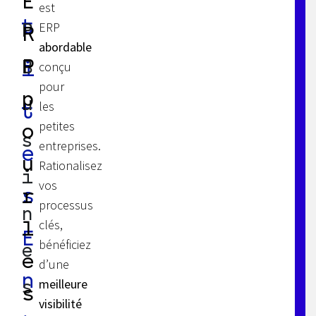
E
est
t
ERP
P
R
abordable
P
B
i
conçu
pour
p
u
les
t
petites
o
s
entreprises.
e
u
Rationalisez
i
vos
s
r
processus
n
clés,
l
E
bénéficiez
e
e
d’une
n
meilleure
s
s
visibilité