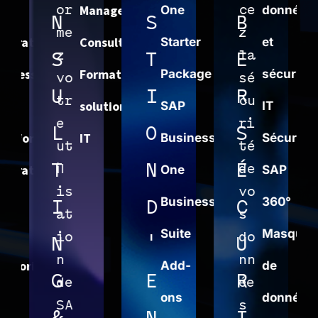
Management
or
One
ce
données
N
S
B
me
z
gration
Consulting
Starter
et
z
la
S
T
E
less
Formation
Package
sécurité
vo
sé
U
I
R
tr
cu
solutions
SAP
IT
e
ri
L
O
S
eforme
IT
Business
Sécurité
ut
té
T
N
É
gration
il
de
One
SAP
is
vo
Business
360°
I
D
C
at
s
Suite
Masquage
io
do
N
'
U
n
nn
toring
Add-
de
G
E
R
de
ée
ons
données
SA
s
&
N
I