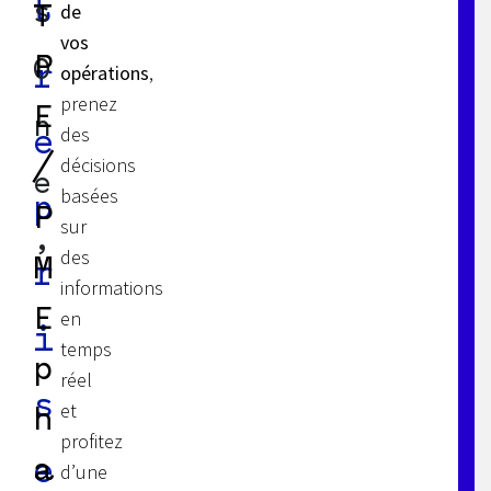
t
s
T
de
vos
P
O
r
opérations
,
prenez
E
n
des
e
/
décisions
e
basées
p
P
sur
,
des
M
r
informations
E
en
i
temps
p
réel
s
et
h
profitez
a
e
d’une